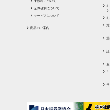
手数料について
お
証券税制について
シ
サービスについて
お
対
商品のご案内
重
証
お
キ
サ